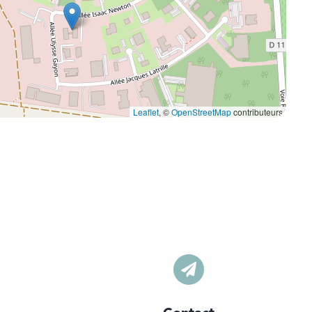
Leaflet
, ©
OpenStreetMap
contributeurs