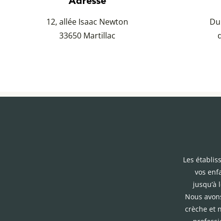
Adresse
12, allée Isaac Newton
Du
33650 Martillac
Les établis
vos enf
jusqu’à 
Nous avons
crèche et 